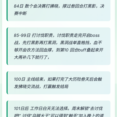
84日 数个会决赛打拂晓，撑过叁回合打黑影，决
赛中断
85-99日 打讨伐职责，讨伐职责走完开启boss
战，先打黑影再打黑洞，黑洞战单直格挡，血不
够开由衣方法回血撑，到第10 回合buff叠起来开
大再补几下就行了，
100日 主线结束，如果打完了大历险叁天后会触
发拂晓交流战，打赢触发结局
101日后 工作日白天无法选择。周末解锁“去讨伐
吧!” 讨伐“乌贼大王”可以得到“触手”加入晚上的道