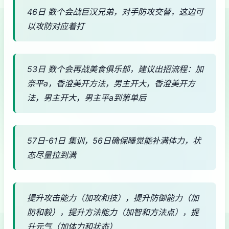
46日 数个会战巨汉兄弟，对手防攻交替，这边可
以攻防对应着打
53日 数个会再战美食俱乐部，建议出招流程：加
奈平a，香澄美开方法，男主开大，香澄美开方
法，男主开大，男主平a到第单后
57日-61日 集训，56日确保睡觉能补满体力，状
态尽量拉到满
提升攻击能力（加攻和技），提升防御能力（加
防和毅），提升方法能力（加智和方法点），提
升元气（加体力和状态）