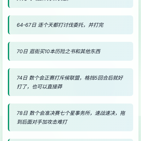
64-67日 逐个天都打讨伐委托，并打完
70日 逛街买10本历险之书和其他东西
74日 数个会正赛打斥候联盟，格挡5回合后就好
打了，也可以直接莽
78日 数个会准决赛七个星事务所，速战速决，拖
到后面对手加攻击难打