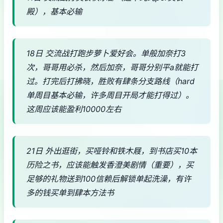
殿），基本必输
18日 交流战打跑步萝卜爱好会。单般加奈打3
次，哥哥用必杀，然后加奈，哥哥分别平a就能打
过。打完后打拂晓，胜败有肆条分支路线（hard
单周目基本必输，许多周目开局才能打得过）。
这周应该能盈利10000左右
21日 外出逛街，买哑铃和铁木屐，到书店买10本
历险之书，应该能触发香澄美剧情（重要），买
足够的礼物送到100信赖后解锁单起洗澡，有许
多的钱买单到肆本方法书