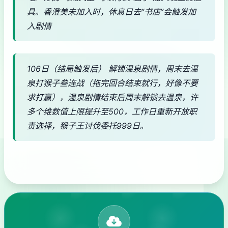
具。香澄美未加入时，休息日去“书店”会触发加
入剧情
106日（结局触发后） 解锁温泉剧情，周末去温
泉打猴子叁连战（拖完回合结束就行，好像不要
求打赢），温泉剧情结束后周末解锁去温泉，许
多个维数值上限提升至500，工作日重新开放职
责选择，猴子王讨伐委托999日。