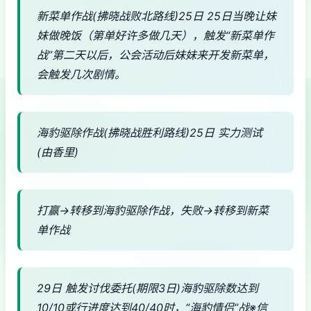
新菜单作战(拂晓战败北路线)25日 25日当晚让妹
妹做晚饭（第单好许多做几天），触发“新菜单作
战”第二天以后，公会活动后妹妹来开发新菜单，
会触发几次剧情。
海豹驱除作战(拂晓战胜利路线)25日 实力测试
(由香里)
打赢→转移到海豹驱除作战，失败→转移到新菜
单作战
29日 触发讨伐委托(期限3日)海豹驱除数达到
10/10或行进度达到40/40时，“海豹情侣”战※信