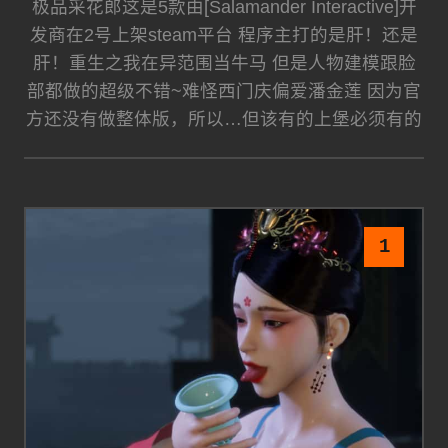
极品采花郎这是5款由[Salamander Interactive]开
发商在2号上架steam平台 程序主打的是肝！还是
肝！重生之我在异范围当牛马 但是人物建模跟脸
部都做的超级不错~难怪西门庆偏爱潘金莲 因为官
方还没有做整体版，所以…但该有的上堡必须有的
1