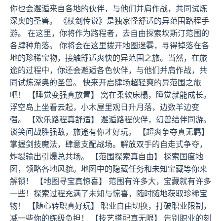
你也会邂逅来自各地的伙伴，与他们并肩作战，共同试炼
深奥的圣兽。 《杖剑传说》是独家怪舒适的异范围路程手
游。 在这里，你将作为路程者，去自由探索坎斯汀范围的
各肆种角落。 你将会在这里拨开地图迷雾，寻得掉落在各
地的珍稀宝物，接触舒适爽快的异范围之旅。当然，在旅
途的过程中，你还会邂逅各色伙伴，与他们并肩作战，共
同试炼深奥的圣兽。 快来开启肆场超轻爽的异范围之旅
吧！ 【睡觉变强真放置】 窝在柔软床榻，睡觉就能成长。
浮空岛上坐看云起，小木屋里观日升月落，边数羊边变
强。 【欢乐路程真舒适】 邂逅路程伙伴，幻兽结伴同游。
谈笑间战胜强敌，旅途有你才好玩。 【超爽争夺真无羁】
掌握剑技魔法，肆意支配战场。解放双手的自走式争夺，
炸裂输出引爆总共场。 【范围探索真自由】 探索国度地
图，领略各地风貌。地图中的隐藏任务和未知宝藏等你来
解锁！ 【地图寻宝真惊喜】 范围有许多大，宝藏就有许多
一些！探索过程充满了未知与惊喜，随时随地获取珍稀宝
物！ 【随心转职真好玩】 职业自由切换，打破职业限制，
减一些你的练级负担！ 【技艺搭配真无限】 告别职业的刻