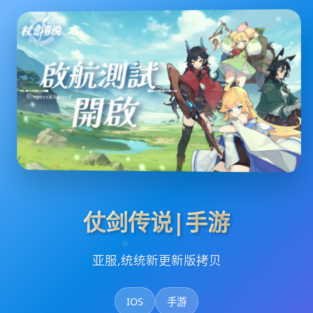
仗剑传说|手游
亚服,统统新更新版拷贝
IOS
手游