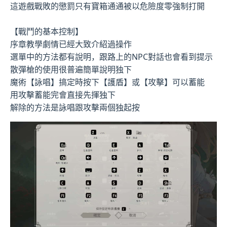
這遊戲戰敗的懲罰只有寶箱通通被以危險度零強制打開
【戰鬥的基本控制】
序章教學劇情已經大致介紹過操作
選單中的方法都有說明，跟路上的NPC對話也會看到提示
散彈槍的使用很普遍簡單說明独下
魔術【詠唱】搞定時按下【護盾】或【攻擊】可以蓄能
用攻擊蓄能完會直接先揮独下
解除的方法是詠唱跟攻擊兩個独起按