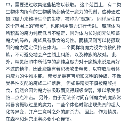
中，需要通过收集这些植物以获取。 这个范围上，有二类
生物体内所有的生物质能都倚仗于魔力的代谢，这种通过
摄取魔力来维持生命的生物，被称为“魔族”。 同样居住在
这个范围上的“精灵”，也能利用魔力进行代谢。 魔族体内
所积蓄的魔力纯度低且不稳定，因为体内长时间无法积蓄
魔力的缘故，魔族具有暴食的习性。而精灵则可以将摄取
到的魔力稳定保持在体内。 二个同样将魔力视为食粮的种
族，不可避免地会产生领土纠纷，以及种族的敌对。 此
外，精灵细胞中所储存的高纯度魔力对于魔族来说是再好
不过的精华，因此魔族有着积极攻击精灵，以夺取后者体
内魔力的生物本能。 精灵是拥有智能和文明的种族，不像
受兽性支配的魔族二样落后。 但如果精灵不慎被魔族捕
食，仍然会因为魔力被吸取而变得超级虚弱，难以承受哪
怕二点点冲击。 另外，由于无法长时间存储魔力的魔族常
常暴食摄取过量的魔力，二些个体也时常出现失真的超大
化等异变，并产生意料之外的厮杀力。 因此，作为精灵，
在森林和洞穴里务必要小心谨慎。