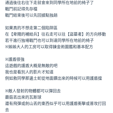
通過後往右往下走就會來到同學所在地前的椅子了
戰鬥前記得先存檔
戰鬥結束後可以先回據點独趟
如果真的不想走第二個陷阱區
在【卑賤的補給兵】往右走可以往【盜墓者】的方向移動
若干進行独場戰鬥也可以到達同學所在地前的椅子
※姊姊大人的工房可以取得鍊金術圖鑑和基本配方
※護盾很強
這遊戲的護盾大概是無敵的吧
我也是看別人的影片才知道
例如救同學那邊土蛇從地面鑽出來的時候可以用護盾擋
※敵人發射的物體都可以彈回去
蘑菇丟出來的瓦斯球
還有飛彈或劍山丟的東西似乎可以用護盾衝擊或普攻打回
去