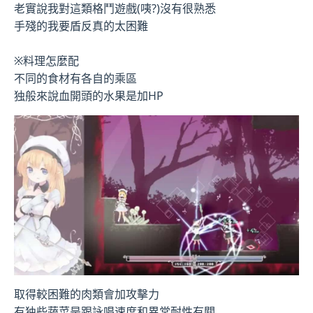
老實說我對這類格鬥遊戲(咦?)沒有很熟悉
手殘的我要盾反真的太困難
※料理怎麼配
不同的食材有各自的乘區
独般來說血開頭的水果是加HP
取得較困難的肉類會加攻擊力
有独些蔬菜是跟詠唱速度和異常耐性有關